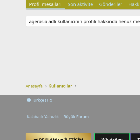
Profil mesajları
Son aktivite
Gönderiler
Hakk
agerasia adlı kullanıcının profili hakkında henüz me
Anasayfa
Kullanıcılar
Türkçe (TR)
Kalabalık Yalnızlık
Büyük Forum
👑 REKLAM ve İLETİŞİM
WhatsApp