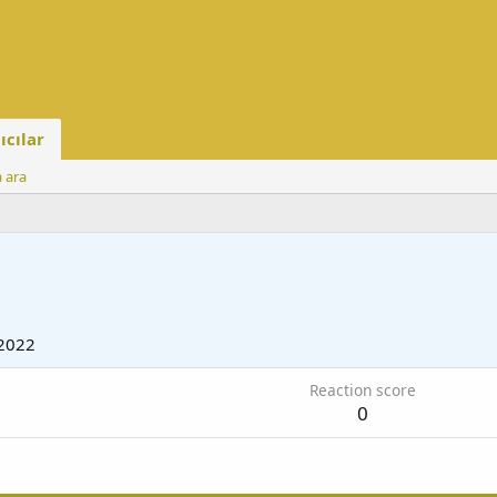
ıcılar
a ara
2022
Reaction score
0