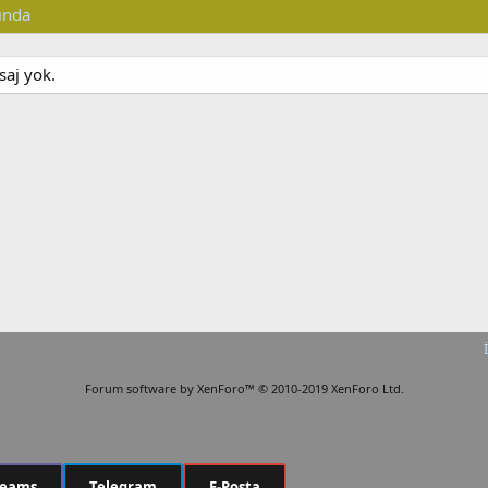
ında
saj yok.
Forum software by XenForo™
© 2010-2019 XenForo Ltd.
Teams
Telegram
E-Posta