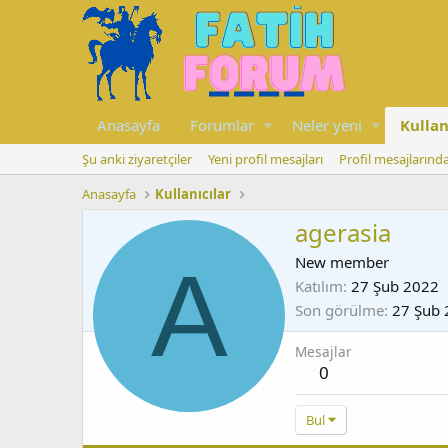
Anasayfa
Forumlar
Neler yeni
Kullan
Şu anki ziyaretçiler
Yeni profil mesajları
Profil mesajlarınd
Anasayfa
Kullanıcılar
agerasia
A
New member
Katılım
27 Şub 2022
Son görülme
27 Şub 
Mesajlar
0
Bul