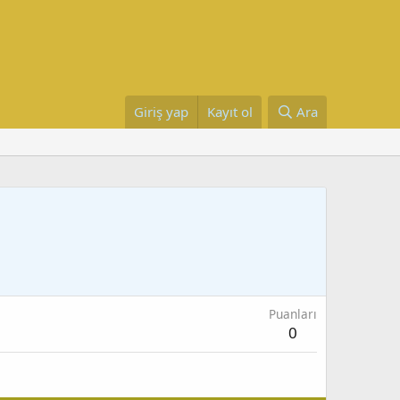
Giriş yap
Kayıt ol
Ara
Puanları
0