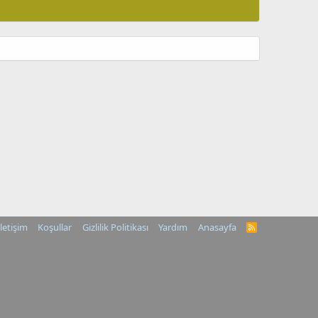
İletişim
Koşullar
Gizlilik Politikası
Yardım
Anasayfa
R
S
S