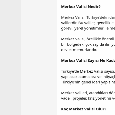
t
r
a
i
Merkez Valisi Nedir?
n
h
i
Merkez Valisi, Türkiye'deki id
valilerdir. Bu valiler, genelli
görevi, yerel yönetimler ile m
Merkez Valisi, özellikle öneml
bir bölgedeki çok sayıda ilin
devlet memurlarıdır.
Merkez Valisi Sayısı Ne Kad
Türkiye’de Merkez Valisi sayıs
yapılacak atamalara ve ihtiyaçla
Türkiye’nin genel idari yapısın
Merkez valileri, atandıkları 
vadeli projeler, kriz yönetimi
Kaç Merkez Valisi Olur?