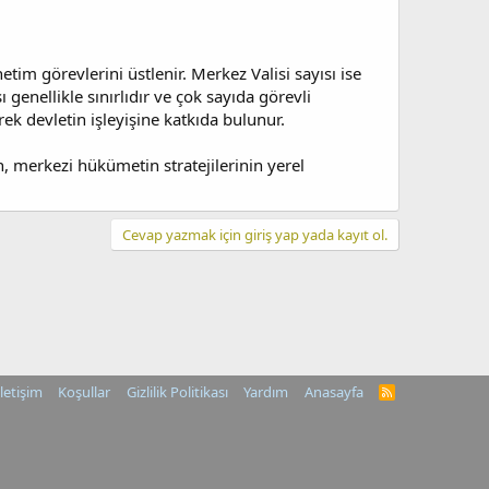
tim görevlerini üstlenir. Merkez Valisi sayısı ise
 genellikle sınırlıdır ve çok sayıda görevli
ek devletin işleyişine katkıda bulunur.
n, merkezi hükümetin stratejilerinin yerel
Cevap yazmak için giriş yap yada kayıt ol.
İletişim
Koşullar
Gizlilik Politikası
Yardım
Anasayfa
R
S
S