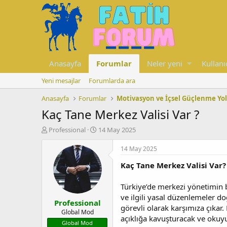
Anasayfa
Forumlar
Neler yeni
Kullanı
Yeni mesajlar
Forumlarda ara
Anasayfa
Forumlar
Motivasyon ve İçsel Güçlenme Yol
Kaç Tane Merkez Valisi Var ?
K
B
Professional
14 May 2025
o
a
n
ş
14 May 2025
u
l
Kaç Tane Merkez Valisi Var?
y
a
u
n
b
g
Türkiye’de merkezi yönetimin b
a
ı
ve ilgili yasal düzenlemeler d
Professional
ş
ç
görevli olarak karşımıza çıkar.
l
t
Global Mod
açıklığa kavuşturacak ve okuyu
a
a
Global Mod