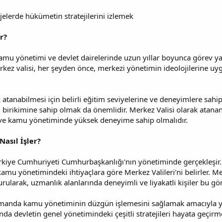
jelerde hükümetin stratejilerini izlemek
r?
kamu yönetimi ve devlet dairelerinde uzun yıllar boyunca görev y
kez valisi, her şeyden önce, merkezi yönetimin ideolojilerine uygu
k atanabilmesi için belirli eğitim seviyelerine ve deneyimlere sahi
lgi birikimine sahip olmak da önemlidir. Merkez Valisi olarak atanan
 ve kamu yönetiminde yüksek deneyime sahip olmalıdır.
asıl İşler?
rkiye Cumhuriyeti Cumhurbaşkanlığı'nın yönetiminde gerçekleşir. 
mu yönetimindeki ihtiyaçlara göre Merkez Valileri'ni belirler. Mer
ularak, uzmanlık alanlarında deneyimli ve liyakatli kişiler bu göre
amanda kamu yönetiminin düzgün işlemesini sağlamak amacıyla yapı
da devletin genel yönetimindeki çeşitli stratejileri hayata geçir