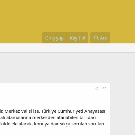
Giriş yap
Kayıt ol
Ara
#1
r. Merkez Valisi ise, Türkiye Cumhuriyeti Anayasası
vali atamalarına merkezden atanabilen bir idari
kilde ele alacak, konuya dair sıkça sorulan soruları