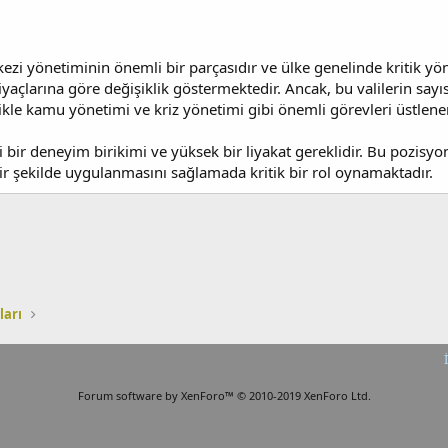
ezi yönetiminin önemli bir parçasıdır ve ülke genelinde kritik yöne
yaçlarına göre değişiklik göstermektedir. Ancak, bu valilerin sayısı
ikle kamu yönetimi ve kriz yönetimi gibi önemli görevleri üstlener
li bir deneyim birikimi ve yüksek bir liyakat gereklidir. Bu pozisyo
r şekilde uygulanmasını sağlamada kritik bir rol oynamaktadır.
ları
Forum software by XenForo™
© 2010-2019 XenForo Ltd.