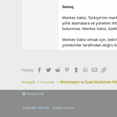
Sonuç
Merkez Valisi, Türkiye'nin merk
yıllık atamalara ve yönetim ihti
bulunmaz. Merkez Valisi, özell
Merkez Valisi olmak için, belir
yönetimler tarafından doğru bi
Facebook
Twitter
Reddit
Pinterest
Tumblr
WhatsApp
E-posta
Link
Paylaş:
Anasayfa
Forumlar
Motivasyon ve İçsel Güçlenme Yol
Türkçe (TR)
Kalabalık Yalnızlık
Büyük Forum