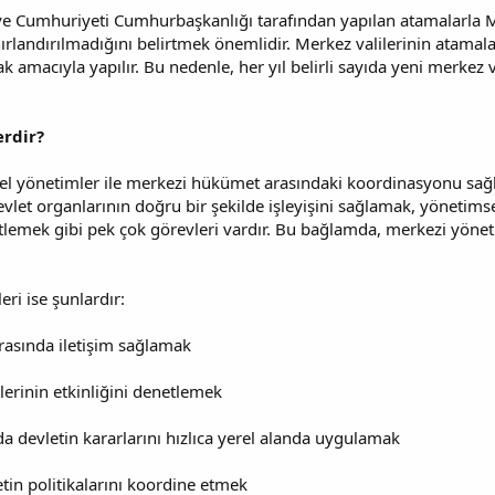
e Cumhuriyeti Cumhurbaşkanlığı tarafından yapılan atamalarla Merk
nırlandırılmadığını belirtmek önemlidir. Merkez valilerinin atamala
amacıyla yapılır. Bu nedenle, her yıl belirli sayıda yeni merkez v
erdir?
rel yönetimler ile merkezi hükümet arasındaki koordinasyonu sağlam
evlet organlarının doğru bir şekilde işleyişini sağlamak, yönetims
etlemek gibi pek çok görevleri vardır. Bu bağlamda, merkezi yöneti
eri ise şunlardır:
arasında iletişim sağlamak
erinin etkinliğini denetlemek
a devletin kararlarını hızlıca yerel alanda uygulamak
in politikalarını koordine etmek