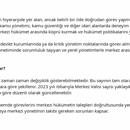
ari hiyerarşide yer alan, ancak belirli bir ilde doğrudan görev y
kle kamu yönetimi, kamu güvenliği ve diğer idari alanlarda deneyim
erkezi hükümet arasında köprü kurmak ve hükümet politikalarını y
i devlet kurumlarında ya da kritik yönetim noktalarında görev alma
 yönetiminde sorumluluk taşıyan ve yerel yönetimlerle merkez a
ar?
ı, zaman zaman değişiklik gösterebilmektedir. Bu sayının tam ola
ra göre şekillenir. 2023 yılı itibarıyla Merkez Valisi sayısı yaklaş
a göre düzenli olarak güncellenebilir.
dönemde görevlerini merkezi hükümetin talepleri doğrultusunda ye
 veya merkezi yönetimin takibi gereken sorunları kapsar.