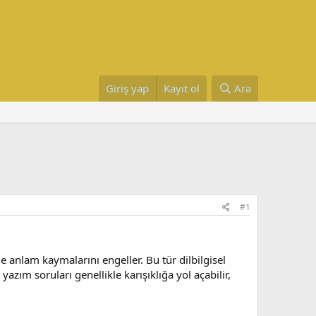
Giriş yap
Kayıt ol
Ara
#1
de anlam kaymalarını engeller. Bu tür dilbilgisel
yazım soruları genellikle karışıklığa yol açabilir,