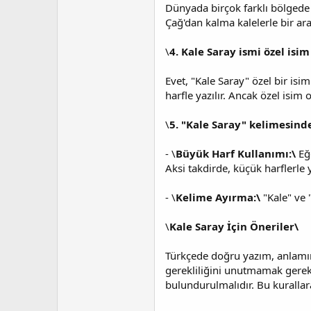
Dünyada birçok farklı bölgede 
Çağ'dan kalma kalelerle bir ar
\
4. Kale Saray ismi özel isim
Evet, "Kale Saray" özel bir isi
harfle yazılır. Ancak özel isim
\
5. "Kale Saray" kelimesinde
- \
Büyük Harf Kullanımı:\
Eğe
Aksi takdirde, küçük harflerle y
- \
Kelime Ayırma:\
"Kale" ve 
\
Kale Saray İçin Öneriler\
Türkçede doğru yazım, anlamın 
gerekliliğini unutmamak gerek
bulundurulmalıdır. Bu kurallar