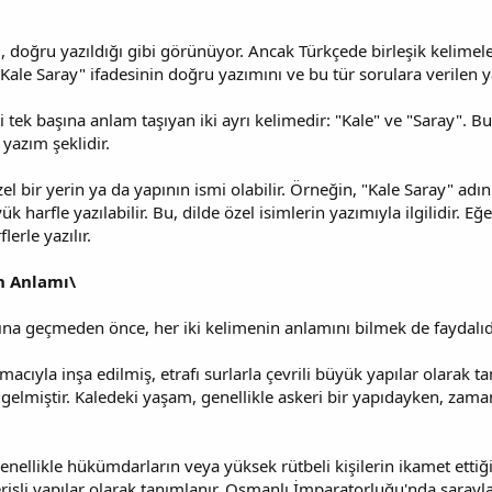
i, doğru yazıldığı gibi görünüyor. Ancak Türkçede birleşik kelimeler,
, "Kale Saray" ifadesinin doğru yazımını ve bu tür sorulara verilen y
ri tek başına anlam taşıyan iki ayrı kelimedir: "Kale" ve "Saray". B
 yazım şeklidir.
el bir yerin ya da yapının ismi olabilir. Örneğin, "Kale Saray" adı
 harfle yazılabilir. Bu, dilde özel isimlerin yazımıyla ilgilidir. E
erle yazılır.
n Anlamı\
ına geçmeden önce, her iki kelimenin anlamını bilmek de faydalıd
acıyla inşa edilmiş, etrafı surlarla çevrili büyük yapılar olarak ta
elmiştir. Kaledeki yaşam, genellikle askeri bir yapıdayken, zama
genellikle hükümdarların veya yüksek rütbeli kişilerin ikamet ettiği
işli yapılar olarak tanımlanır. Osmanlı İmparatorluğu'nda sarayl