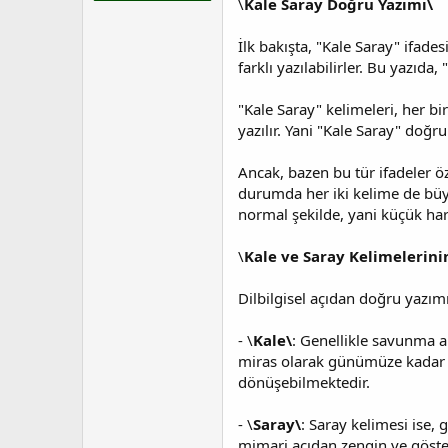
\
Kale Saray Doğru Yazımı\
t
r
a
i
n
h
İlk bakışta, "Kale Saray" ifades
i
farklı yazılabilirler. Bu yazıda
"Kale Saray" kelimeleri, her bi
yazılır. Yani "Kale Saray" doğru
Ancak, bazen bu tür ifadeler öz
durumda her iki kelime de büyük
normal şekilde, yani küçük harfl
\
Kale ve Saray Kelimelerini
Dilbilgisel açıdan doğru yazım
- \
Kale\
: Genellikle savunma am
miras olarak günümüze kadar g
dönüşebilmektedir.
- \
Saray\
: Saray kelimesi ise, 
mimari açıdan zengin ve göster