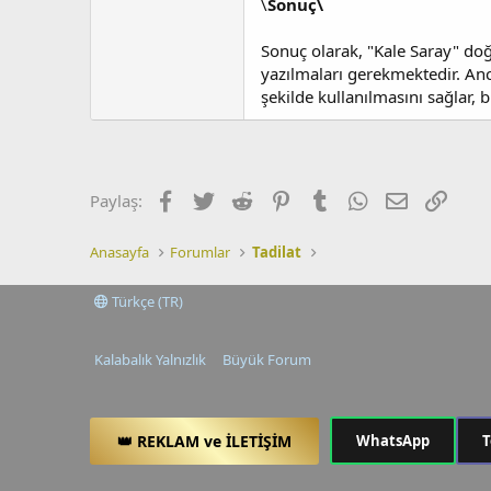
\
Sonuç\
Sonuç olarak, "Kale Saray" doğr
yazılmaları gerekmektedir. Anca
şekilde kullanılmasını sağlar, 
Facebook
Twitter
Reddit
Pinterest
Tumblr
WhatsApp
E-posta
Link
Paylaş:
Anasayfa
Forumlar
Tadilat
Türkçe (TR)
Kalabalık Yalnızlık
Büyük Forum
👑 REKLAM ve İLETİŞİM
WhatsApp