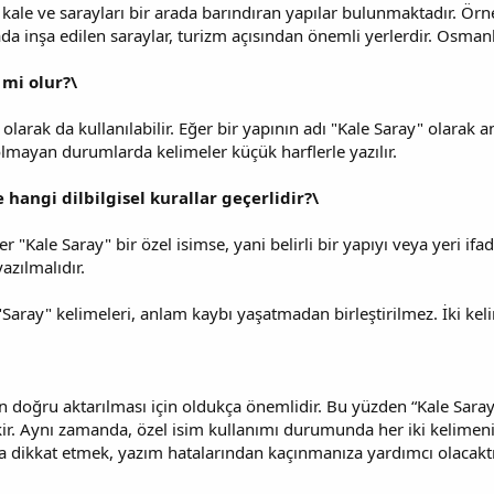
kale ve sarayları bir arada barındıran yapılar bulunmaktadır. Örn
ada inşa edilen saraylar, turizm açısından önemli yerlerdir. Osman
 mi olur?\
m olarak da kullanılabilir. Eğer bir yapının adı "Kale Saray" olara
 olmayan durumlarda kelimeler küçük harflerle yazılır.
 hangi dilbilgisel kurallar geçerlidir?\
r "Kale Saray" bir özel isimse, yani belirli bir yapıyı veya yeri ifa
azılmalıdır.
"Saray" kelimeleri, anlam kaybı yaşatmadan birleştirilmez. İki keli
doğru aktarılması için oldukça önemlidir. Bu yüzden “Kale Saray” 
ir. Aynı zamanda, özel isim kullanımı durumunda her iki kelimen
a dikkat etmek, yazım hatalarından kaçınmanıza yardımcı olacaktı