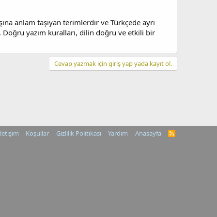
aşına anlam taşıyan terimlerdir ve Türkçede ayrı
Doğru yazım kuralları, dilin doğru ve etkili bir
Cevap yazmak için giriş yap yada kayıt ol.
İletişim
Koşullar
Gizlilik Politikası
Yardım
Anasayfa
R
S
S