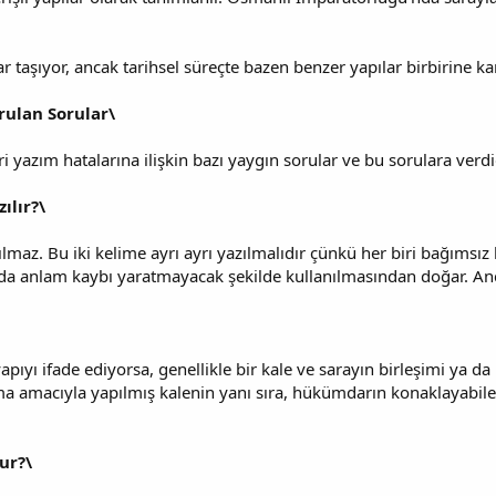
r taşıyor, ancak tarihsel süreçte bazen benzer yapılar birbirine karış
rulan Sorular\
 yazım hatalarına ilişkin bazı yaygın sorular ve bu sorulara verdi
ılır?\
zılmaz. Bu iki kelime ayrı ayrı yazılmalıdır çünkü her biri bağımsız
rada anlam kaybı yaratmayacak şekilde kullanılmasından doğar. Anc
 yapıyı ifade ediyorsa, genellikle bir kale ve sarayın birleşimi ya da 
 amacıyla yapılmış kalenin yanı sıra, hükümdarın konaklayabileceği
ur?\