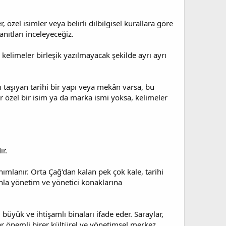
 özel isimler veya belirli dilbilgisel kurallara göre
anıtları inceleyeceğiz.
u kelimeler birleşik yazılmayacak şekilde ayrı ayrı
nı taşıyan tarihi bir yapı veya mekân varsa, bu
ğer özel bir isim ya da marka ismi yoksa, kelimeler
ır.
nımlanır. Orta Çağ'dan kalan pek çok kale, tarihi
nla yönetim ve yönetici konaklarına
 büyük ve ihtişamlı binaları ifade eder. Saraylar,
ar önemli birer kültürel ve yönetimsel merkez