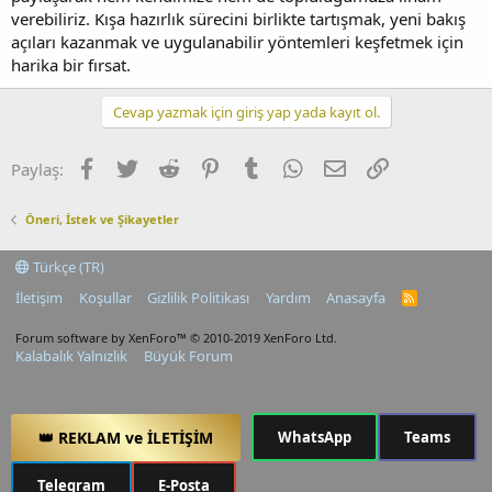
verebiliriz. Kışa hazırlık sürecini birlikte tartışmak, yeni bakış
açıları kazanmak ve uygulanabilir yöntemleri keşfetmek için
harika bir fırsat.
Cevap yazmak için giriş yap yada kayıt ol.
Facebook
Twitter
Reddit
Pinterest
Tumblr
WhatsApp
E-posta
Link
Paylaş:
Öneri, İstek ve Şikayetler
Türkçe (TR)
İletişim
Koşullar
Gizlilik Politikası
Yardım
Anasayfa
R
S
S
Forum software by XenForo™
© 2010-2019 XenForo Ltd.
Kalabalık Yalnızlık
Büyük Forum
👑 REKLAM ve İLETİŞİM
WhatsApp
Teams
Telegram
E-Posta