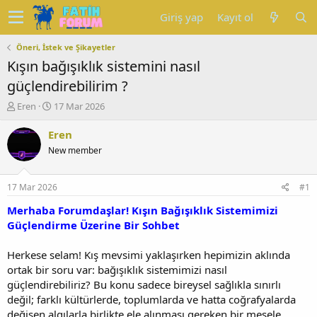
Giriş yap
Kayıt ol
Öneri, İstek ve Şikayetler
Kışın bağışıklık sistemini nasıl
güçlendirebilirim ?
K
B
Eren
17 Mar 2026
o
a
n
ş
Eren
u
l
New member
y
a
u
n
b
g
17 Mar 2026
#1
a
ı
ş
ç
Merhaba Forumdaşlar! Kışın Bağışıklık Sistemimizi
l
t
Güçlendirme Üzerine Bir Sohbet
a
a
t
r
Herkese selam! Kış mevsimi yaklaşırken hepimizin aklında
a
i
ortak bir soru var: bağışıklık sistemimizi nasıl
n
h
güçlendirebiliriz? Bu konu sadece bireysel sağlıkla sınırlı
i
değil; farklı kültürlerde, toplumlarda ve hatta coğrafyalarda
değişen algılarla birlikte ele alınması gereken bir mesele.