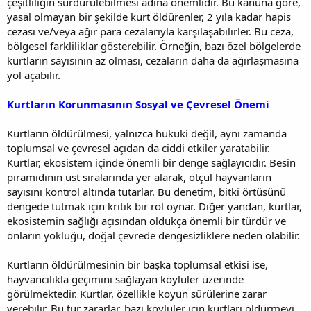
çeşitliliğin sürdürülebilmesi adına önemlidir. Bu kanuna göre,
yasal olmayan bir şekilde kurt öldürenler, 2 yıla kadar hapis
cezası ve/veya ağır para cezalarıyla karşılaşabilirler. Bu ceza,
bölgesel farkliliklar gösterebilir. Örneğin, bazı özel bölgelerde
kurtların sayısının az olması, cezaların daha da ağırlaşmasına
yol açabilir.
Kurtların Korunmasının Sosyal ve Çevresel Önemi
Kurtların öldürülmesi, yalnızca hukuki değil, aynı zamanda
toplumsal ve çevresel açıdan da ciddi etkiler yaratabilir.
Kurtlar, ekosistem içinde önemli bir denge sağlayıcıdır. Besin
piramidinin üst sıralarında yer alarak, otçul hayvanların
sayısını kontrol altında tutarlar. Bu denetim, bitki örtüsünü
dengede tutmak için kritik bir rol oynar. Diğer yandan, kurtlar,
ekosistemin sağlığı açısından oldukça önemli bir türdür ve
onların yokluğu, doğal çevrede dengesizliklere neden olabilir.
Kurtların öldürülmesinin bir başka toplumsal etkisi ise,
hayvancılıkla geçimini sağlayan köylüler üzerinde
görülmektedir. Kurtlar, özellikle koyun sürülerine zarar
verebilir. Bu tür zararlar, bazı köylüler için kurtları öldürmeyi