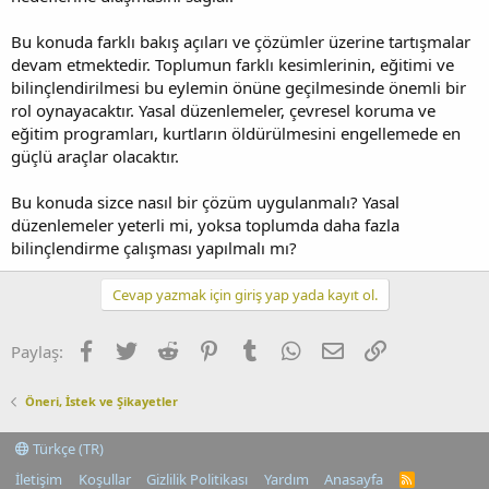
Bu konuda farklı bakış açıları ve çözümler üzerine tartışmalar
devam etmektedir. Toplumun farklı kesimlerinin, eğitimi ve
bilinçlendirilmesi bu eylemin önüne geçilmesinde önemli bir
rol oynayacaktır. Yasal düzenlemeler, çevresel koruma ve
eğitim programları, kurtların öldürülmesini engellemede en
güçlü araçlar olacaktır.
Bu konuda sizce nasıl bir çözüm uygulanmalı? Yasal
düzenlemeler yeterli mi, yoksa toplumda daha fazla
bilinçlendirme çalışması yapılmalı mı?
Cevap yazmak için giriş yap yada kayıt ol.
Facebook
Twitter
Reddit
Pinterest
Tumblr
WhatsApp
E-posta
Link
Paylaş:
Öneri, İstek ve Şikayetler
Türkçe (TR)
İletişim
Koşullar
Gizlilik Politikası
Yardım
Anasayfa
R