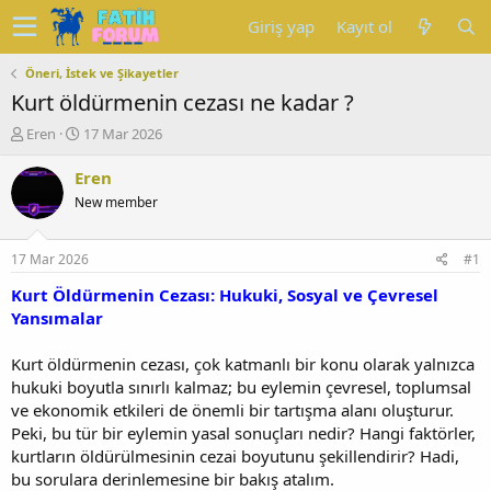
Giriş yap
Kayıt ol
Öneri, İstek ve Şikayetler
Kurt öldürmenin cezası ne kadar ?
K
B
Eren
17 Mar 2026
o
a
n
ş
Eren
u
l
New member
y
a
u
n
b
g
17 Mar 2026
#1
a
ı
ş
ç
Kurt Öldürmenin Cezası: Hukuki, Sosyal ve Çevresel
l
t
Yansımalar
a
a
t
r
Kurt öldürmenin cezası, çok katmanlı bir konu olarak yalnızca
a
i
hukuki boyutla sınırlı kalmaz; bu eylemin çevresel, toplumsal
n
h
ve ekonomik etkileri de önemli bir tartışma alanı oluşturur.
i
Peki, bu tür bir eylemin yasal sonuçları nedir? Hangi faktörler,
kurtların öldürülmesinin cezai boyutunu şekillendirir? Hadi,
bu sorulara derinlemesine bir bakış atalım.