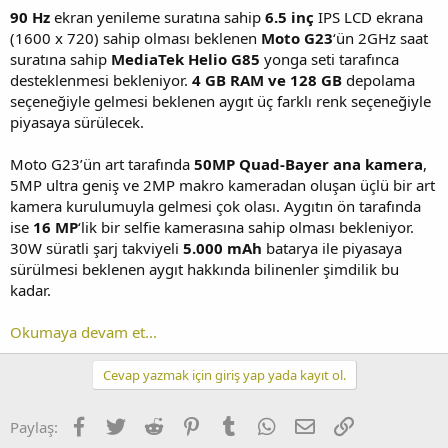
90 Hz
ekran yenileme suratına sahip
6.5 inç
IPS LCD ekrana
(1600 x 720) sahip olması beklenen
Moto G23
‘ün 2GHz saat
suratına sahip
MediaTek Helio G85
yonga seti tarafınca
desteklenmesi bekleniyor.
4 GB RAM ve 128 GB
depolama
seçeneğiyle gelmesi beklenen aygıt üç farklı renk seçeneğiyle
piyasaya sürülecek.
Moto G23’ün art tarafında
50MP Quad-Bayer ana kamera
,
5MP ultra geniş ve 2MP makro kameradan oluşan üçlü bir art
kamera kurulumuyla gelmesi çok olası. Aygıtın ön tarafında
ise
16 MP
‘lik bir selfie kamerasına sahip olması bekleniyor.
30W süratli şarj takviyeli
5.000 mAh
batarya ile piyasaya
sürülmesi beklenen aygıt hakkında bilinenler şimdilik bu
kadar.
Okumaya devam et...
Cevap yazmak için giriş yap yada kayıt ol.
Facebook
Twitter
Reddit
Pinterest
Tumblr
WhatsApp
E-posta
Link
Paylaş: