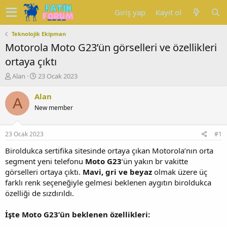
Giriş yap
Kayıt ol
Teknolojik Ekipman
Motorola Moto G23’ün görselleri ve özellikleri
ortaya çıktı
K
B
Alan
23 Ocak 2023
o
a
n
ş
Alan
A
u
l
New member
y
a
u
n
b
g
23 Ocak 2023
#1
a
ı
ş
ç
Biroldukca sertifika sitesinde ortaya çıkan Motorola’nın orta
l
t
segment yeni telefonu
Moto G23
‘ün yakın br vakitte
a
a
görselleri ortaya çıktı.
Mavi, gri ve beyaz
olmak üzere üç
t
r
farklı renk seçeneğiyle gelmesi beklenen aygıtın biroldukca
a
i
özelliği de sızdırıldı.
n
h
i
İşte Moto G23’ün beklenen özellikleri: