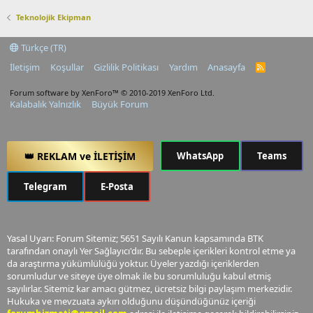
Teknolojik Ekipman
Türkçe (TR)
İletişim
Koşullar
Gizlilik Politikası
Yardım
Anasayfa
R
S
S
Forum software by XenForo™
© 2010-2019 XenForo Ltd.
Kalabalık Yalnızlık
Büyük Forum
👑 REKLAM ve İLETİŞİM
WhatsApp
Teams
Telegram
E-Posta
Yasal Uyarı: Forum Sitemiz; 5651 Sayılı Kanun kapsamında BTK
tarafından onaylı Yer Sağlayıcı'dır. Bu sebeple içerikleri kontrol etme ya
da araştırma yükümlülüğü yoktur. Üyeler yazdığı içeriklerden
sorumludur ve siteye üye olmak ile bu sorumluluğu kabul etmiş
sayılırlar. Sitemiz kar amacı gütmez, ücretsiz bilgi paylaşım merkezidir.
Hukuka ve mevzuata aykırı olduğunu düşündüğünüz içeriği