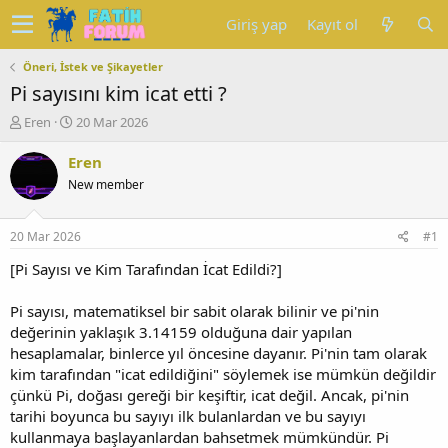
Giriş yap
Kayıt ol
Öneri, İstek ve Şikayetler
Pi sayısını kim icat etti ?
K
B
Eren
20 Mar 2026
o
a
n
ş
Eren
u
l
New member
y
a
u
n
b
g
20 Mar 2026
#1
a
ı
ş
ç
[Pi Sayısı ve Kim Tarafından İcat Edildi?]
l
t
a
a
Pi sayısı, matematiksel bir sabit olarak bilinir ve pi'nin
t
r
değerinin yaklaşık 3.14159 olduğuna dair yapılan
a
i
hesaplamalar, binlerce yıl öncesine dayanır. Pi'nin tam olarak
n
h
kim tarafından "icat edildiğini" söylemek ise mümkün değildir
i
çünkü Pi, doğası gereği bir keşiftir, icat değil. Ancak, pi'nin
tarihi boyunca bu sayıyı ilk bulanlardan ve bu sayıyı
kullanmaya başlayanlardan bahsetmek mümkündür. Pi