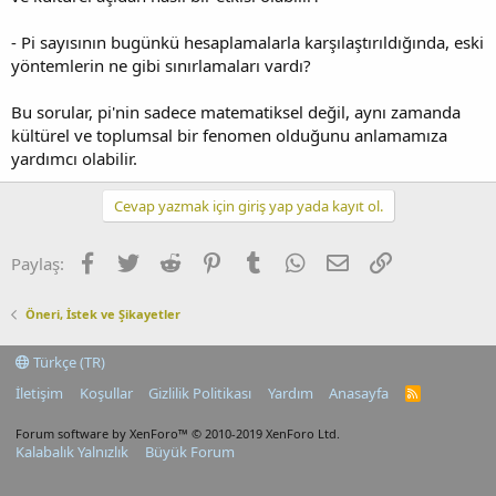
- Pi sayısının bugünkü hesaplamalarla karşılaştırıldığında, eski
yöntemlerin ne gibi sınırlamaları vardı?
Bu sorular, pi'nin sadece matematiksel değil, aynı zamanda
kültürel ve toplumsal bir fenomen olduğunu anlamamıza
yardımcı olabilir.
Cevap yazmak için giriş yap yada kayıt ol.
Facebook
Twitter
Reddit
Pinterest
Tumblr
WhatsApp
E-posta
Link
Paylaş:
Öneri, İstek ve Şikayetler
Türkçe (TR)
İletişim
Koşullar
Gizlilik Politikası
Yardım
Anasayfa
R
S
S
Forum software by XenForo™
© 2010-2019 XenForo Ltd.
Kalabalık Yalnızlık
Büyük Forum