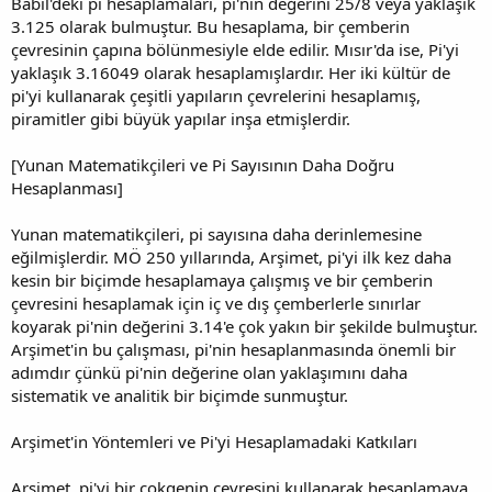
Babil'deki pi hesaplamaları, pi'nin değerini 25/8 veya yaklaşık
3.125 olarak bulmuştur. Bu hesaplama, bir çemberin
çevresinin çapına bölünmesiyle elde edilir. Mısır'da ise, Pi'yi
yaklaşık 3.16049 olarak hesaplamışlardır. Her iki kültür de
pi'yi kullanarak çeşitli yapıların çevrelerini hesaplamış,
piramitler gibi büyük yapılar inşa etmişlerdir.
[Yunan Matematikçileri ve Pi Sayısının Daha Doğru
Hesaplanması]
Yunan matematikçileri, pi sayısına daha derinlemesine
eğilmişlerdir. MÖ 250 yıllarında, Arşimet, pi'yi ilk kez daha
kesin bir biçimde hesaplamaya çalışmış ve bir çemberin
çevresini hesaplamak için iç ve dış çemberlerle sınırlar
koyarak pi'nin değerini 3.14'e çok yakın bir şekilde bulmuştur.
Arşimet'in bu çalışması, pi'nin hesaplanmasında önemli bir
adımdır çünkü pi'nin değerine olan yaklaşımını daha
sistematik ve analitik bir biçimde sunmuştur.
Arşimet'in Yöntemleri ve Pi'yi Hesaplamadaki Katkıları
Arşimet, pi'yi bir çokgenin çevresini kullanarak hesaplamaya