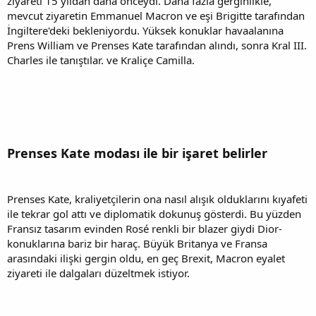
ziyareti 15 yıldan daha önceydi. Daha fazla gerginlikle,
mevcut ziyaretin Emmanuel Macron ve eşi Brigitte tarafından
İngiltere'deki bekleniyordu. Yüksek konuklar havaalanına
Prens William ve Prenses Kate tarafından alındı, sonra Kral III.
Charles ile tanıştılar. ve Kraliçe Camilla.
Prenses Kate modası ile bir işaret belirler
Prenses Kate, kraliyetçilerin ona nasıl alışık olduklarını kıyafeti
ile tekrar gol attı ve diplomatik dokunuş gösterdi. Bu yüzden
Fransız tasarım evinden Rosé renkli bir blazer giydi Dior-
konuklarına bariz bir haraç. Büyük Britanya ve Fransa
arasındaki ilişki gergin oldu, en geç Brexit, Macron eyalet
ziyareti ile dalgaları düzeltmek istiyor.