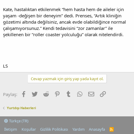
Kate, hastalıktan etkilenmek “hem hasta hem de aileler için
yaşam -değişen bir deneyim” dedi. Prenses, “Artık kliniğin
gözetimi altında değilsiniz, ancak evde olabildiğince normal
çalışamıyorsunuz.” Kendi tedavisini “zor zamanlar” ile
şekillenen bir “roller coaster yolculuğu” olarak nitelendirdi.
LS
Cevap yazmak için giriş yap yada kayıt ol.
Facebook
Twitter
Reddit
Pinterest
Tumblr
WhatsApp
E-posta
Link
Paylaş:
Yurtdışı Haberleri
Türkçe (TR)
İletişim
Koşullar
Gizlilik Politikası
Yardım
Anasayfa
R
S