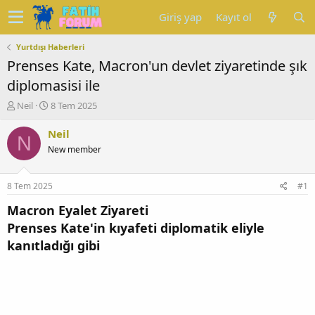
Giriş yap
Kayıt ol
Yurtdışı Haberleri
Prenses Kate, Macron'un devlet ziyaretinde şık
diplomasisi ile
K
B
Neil
8 Tem 2025
o
a
n
ş
Neil
N
u
l
New member
y
a
u
n
b
g
8 Tem 2025
#1
a
ı
ş
ç
Macron Eyalet Ziyareti
l
t
Prenses Kate'in kıyafeti diplomatik eliyle
a
a
kanıtladığı gibi
t
r
a
i
n
h
i