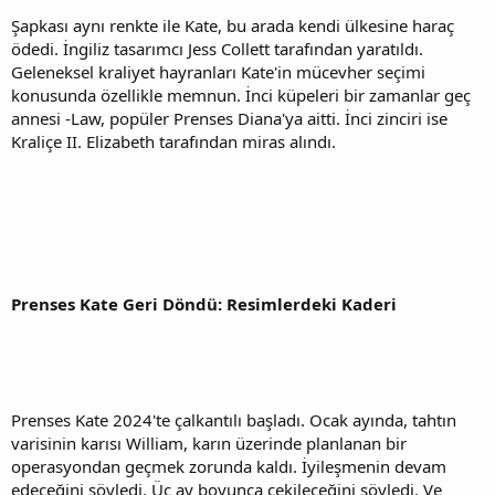
Şapkası aynı renkte ile Kate, bu arada kendi ülkesine haraç
ödedi. İngiliz tasarımcı Jess Collett tarafından yaratıldı.
Geleneksel kraliyet hayranları Kate'in mücevher seçimi
konusunda özellikle memnun. İnci küpeleri bir zamanlar geç
annesi -Law, popüler Prenses Diana'ya aitti. İnci zinciri ise
Kraliçe II. Elizabeth tarafından miras alındı.
Prenses Kate Geri Döndü: Resimlerdeki Kaderi
Prenses Kate 2024'te çalkantılı başladı. Ocak ayında, tahtın
varisinin karısı William, karın üzerinde planlanan bir
operasyondan geçmek zorunda kaldı. İyileşmenin devam
edeceğini söyledi. Üç ay boyunca çekileceğini söyledi. Ve