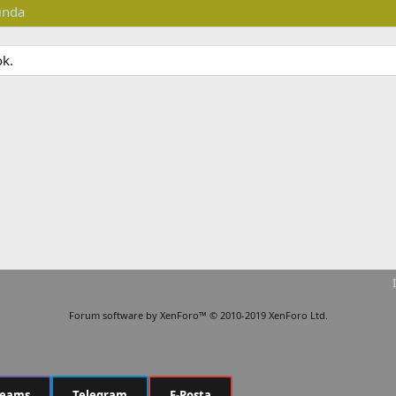
ında
ok.
Forum software by XenForo™
© 2010-2019 XenForo Ltd.
Teams
Telegram
E-Posta