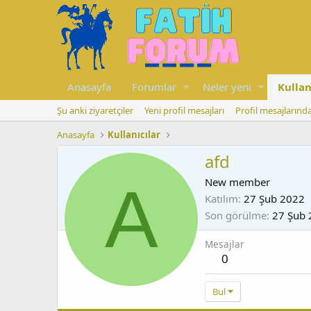
Anasayfa
Forumlar
Neler yeni
Kullan
Şu anki ziyaretçiler
Yeni profil mesajları
Profil mesajlarınd
Anasayfa
Kullanıcılar
afd
A
New member
Katılım
27 Şub 2022
Son görülme
27 Şub 
Mesajlar
0
Bul