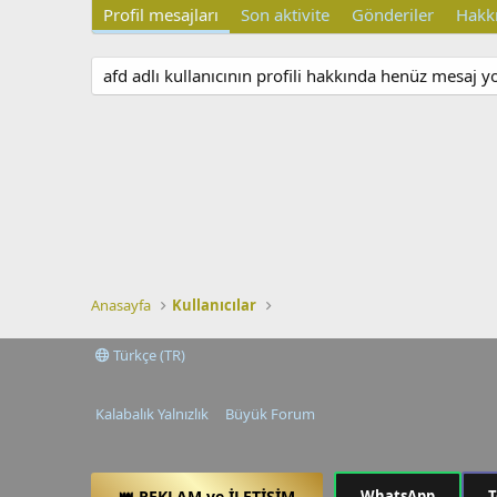
Profil mesajları
Son aktivite
Gönderiler
Hakk
afd adlı kullanıcının profili hakkında henüz mesaj y
Anasayfa
Kullanıcılar
Türkçe (TR)
Kalabalık Yalnızlık
Büyük Forum
👑 REKLAM ve İLETİŞİM
WhatsApp