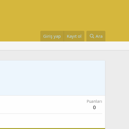
Giriş yap
Kayıt ol
Ara
Puanları
0