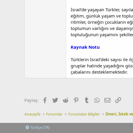
İsrail’de yaşayan Türkler, sayıl
eğitim, günlük yaşam ve toplu
ritimler, örneğin çocukların e
toplumun varlığını ve dayanışmas
topluluğunun yaşamını şekille
Kaynak Notu
Türklerin İsrail’deki sayısı ile
gruplar halinde yaşadığını gö
çabalarını desteklemektedir.
Facebook
Twitter
Reddit
Pinterest
Tumblr
WhatsApp
E-posta
Link
Paylaş:
Anasayfa
Forumlar
Forumdan Bilgiler
Öneri, İstek v
Türkçe (TR)