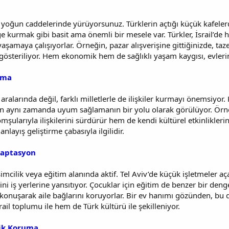
 yoğun caddelerinde yürüyorsunuz. Türklerin açtığı küçük kafeler
ge kurmak gibi basit ama önemli bir mesele var. Türkler, İsrail’de
şamaya çalışıyorlar. Örneğin, pazar alışverişine gittiğinizde, taz
gösteriliyor. Hem ekonomik hem de sağlıklı yaşam kaygısı, evleri
şma
i aralarında değil, farklı milletlerle de ilişkiler kurmayı önemsiyor.
rken aynı zamanda uyum sağlamanın bir yolu olarak görülüyor. Örne
şularıyla ilişkilerini sürdürür hem de kendi kültürel etkinlikleri
anlayış geliştirme çabasıyla ilgilidir.
daptasyon
rişimcilik veya eğitim alanında aktif. Tel Aviv’de küçük işletmeler 
ni iş yerlerine yansıtıyor. Çocuklar için eğitim de benzer bir deng
konuşarak aile bağlarını koruyorlar. Bir ev hanımı gözünden, bu 
rail toplumu ile hem de Türk kültürü ile şekilleniyor.
lik Koruma