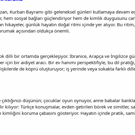
azan, Kurban Bayramı gibi geleneksel günleri kutlamaya devam ediy
ar, hem sosyal bağları güçlendiriyor hem de kimlik duygusunu canl
an hikayeler, günlük hayatın doğal ritmi içinde yer alıyor. Bu riti
korumak açısından oldukça önemli.
ok dilli bir ortamda gerçekleşiyor. İbranice, Arapça ve İngilizce 
için bir aidiyet aracı. Bir ev hanımı perspektifiyle, bu dil pratiği,
işkilerde de köprü oluşturuyor; iş yerinde veya sokakta farklı dille
e çıktığınızı düşünün; çocuklar oyun oynuyor, anne babalar bankla
dilir kılıyor: Türkçe konuşmalar, evden getirilen börek ve simitler,
 kimliğini koruma çabasını gösteriyor. Hayatın içinde pratik, sam