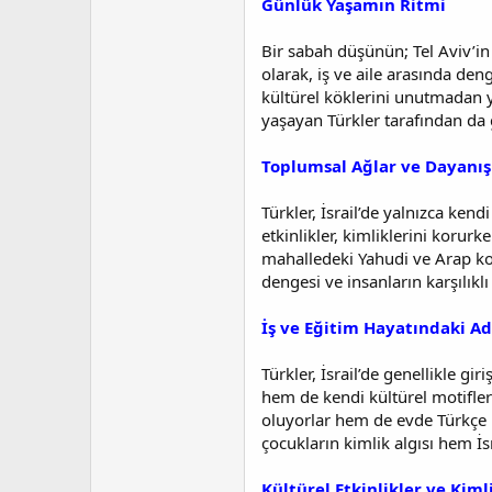
Günlük Yaşamın Ritmi
t
r
a
i
n
h
Bir sabah düşünün; Tel Aviv’in
i
olarak, iş ve aile arasında den
kültürel köklerini unutmadan ya
yaşayan Türkler tarafından da 
Toplumsal Ağlar ve Dayanı
Türkler, İsrail’de yalnızca kend
etkinlikler, kimliklerini koru
mahalledeki Yahudi ve Arap kom
dengesi ve insanların karşılıklı 
İş ve Eğitim Hayatındaki A
Türkler, İsrail’de genellikle gi
hem de kendi kültürel motifleri
oluyorlar hem de evde Türkçe 
çocukların kimlik algısı hem İs
Kültürel Etkinlikler ve Kim