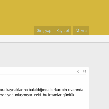
Giriş yap
Kayıt ol
Ara
#1
spora kaynaklarına bakıldığında birkaç bin civarında
erde yoğunlaşmıştır. Peki, bu insanlar günlük