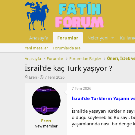
Anasayfa
Forumlar
Neler yeni
Kullanı
Yeni mesajlar
Forumlarda ara
Anasayfa
Forumlar
Forumdan Bilgiler
Öneri, İstek v
İsrail'de kaç Türk yaşıyor ?
K
B
Eren
7 Tem 2026
o
a
n
ş
7 Tem 2026
u
l
İsrail’de Türklerin Yaşamı 
y
a
u
n
b
g
İsrail’de yaşayan Türklerin say
a
ı
olduğu söylenebilir. Bu sayı, 
Eren
ş
ç
yaşamlarında nasıl bir denge k
l
t
New member
a
a