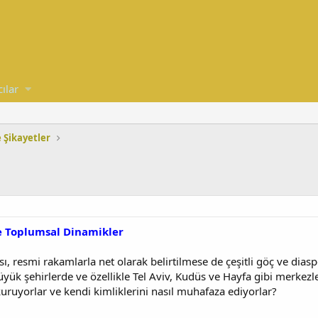
cılar
e Şikayetler
ve Toplumsal Dinamikler
ısı, resmi rakamlarla net olarak belirtilmese de çeşitli göç ve dia
büyük şehirlerde ve özellikle Tel Aviv, Kudüs ve Hayfa gibi merkezl
uruyorlar ve kendi kimliklerini nasıl muhafaza ediyorlar?