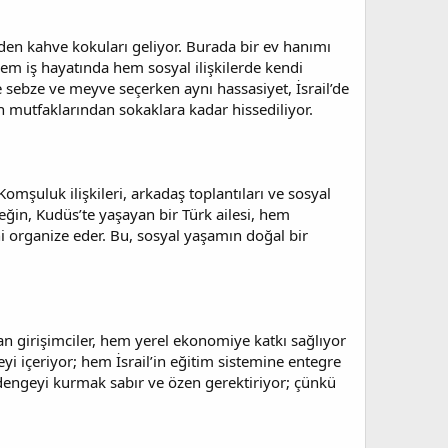
den kahve kokuları geliyor. Burada bir ev hanımı
 hem iş hayatında hem sosyal ilişkilerde kendi
e sebze ve meyve seçerken aynı hassasiyet, İsrail’de
n mutfaklarından sokaklara kadar hissediliyor.
 Komşuluk ilişkileri, arkadaş toplantıları ve sosyal
ğin, Kudüs’te yaşayan bir Türk ailesi, hem
ni organize eder. Bu, sosyal yaşamın doğal bir
açan girişimciler, hem yerel ekonomiye katkı sağlıyor
eyi içeriyor; hem İsrail’in eğitim sistemine entegre
dengeyi kurmak sabır ve özen gerektiriyor; çünkü