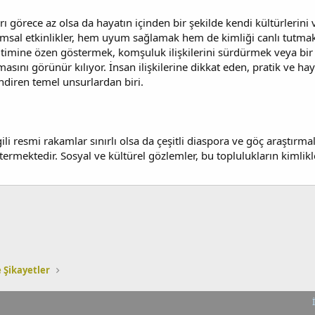
arı görece az olsa da hayatın içinden bir şekilde kendi kültürlerini
msal etkinlikler, hem uyum sağlamak hem de kimliği canlı tutmak
ğitimine özen göstermek, komşuluk ilişkilerini sürdürmek veya bir
ını görünür kılıyor. İnsan ilişkilerine dikkat eden, pratik ve hayat
ndiren temel unsurlardan biri.
 ilgili resmi rakamlar sınırlı olsa da çeşitli diaspora ve göç araştır
stermektedir. Sosyal ve kültürel gözlemler, bu toplulukların kim
e Şikayetler