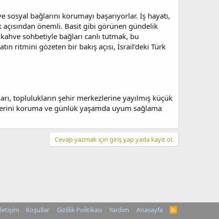
 ve sosyal bağlarını korumayı başarıyorlar. İş hayatı,
 açısından önemli. Basit gibi görünen gündelik
 kahve sohbetiyle bağları canlı tutmak, bu
ın ritmini gözeten bir bakış açısı, İsrail’deki Türk
maları, toplulukların şehir merkezlerine yayılmış küçük
liklerini koruma ve günlük yaşamda uyum sağlama
Cevap yazmak için giriş yap yada kayıt ol.
İletişim
Koşullar
Gizlilik Politikası
Yardım
Anasayfa
R
S